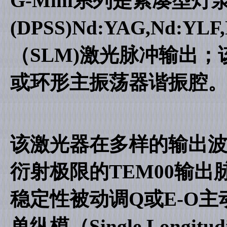
G-Mini系列是紧凑型灯
(DPSS)Nd:YAG,Nd
（SLM)激光脉冲输出
或环形主振荡器谐振腔
该激光器在多样的输出
衍射极限的TEM00输
稳定性被动调Q或E-O
单纵模（Single Longi