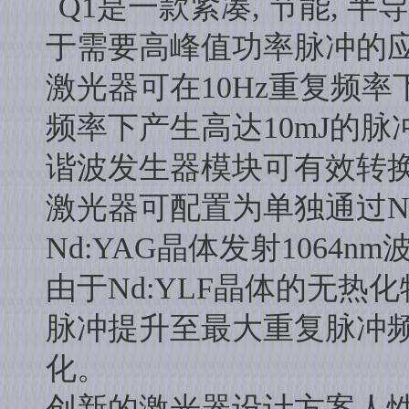
Q1是一款紧凑, 节能, 
于需要高峰值功率脉冲的
激光器可在10Hz重复频率
频率下产生高达10mJ的
谐波发生器模块可有效转
激光器可配置为单独通过Nd
Nd:YAG晶体发射1064n
由于Nd:YLF晶体的无热
脉冲提升至最大重复脉冲
化。
创新的激光器设计方案人